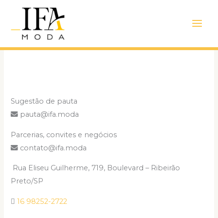
Ir
Main
Contato
para
Men
o
conteúdo
Sugestão de pauta
pauta@ifa.moda
Parcerias, convites e negócios
contato@ifa.moda
Rua Eliseu Guilherme, 719, Boulevard – Ribeirão
Preto/SP
16 98252-2722