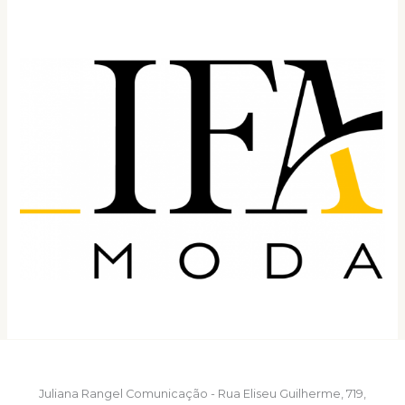
Juliana Rangel Comunicação - Rua Eliseu Guilherme, 719,