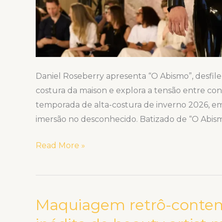
Daniel Roseberry apresenta “O Abismo”, desfile 
costura da maison e explora a tensão entre contr
temporada de alta-costura de inverno 2026, 
imersão no desconhecido. Batizado de “O Abismo
Read More »
Maquiagem retrô-contem
Maquiagem
retrô-