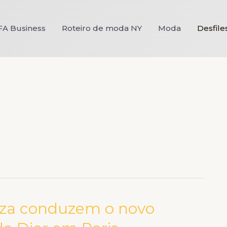
FA Business
Roteiro de moda NY
Moda
Desfile
reza conduzem o novo