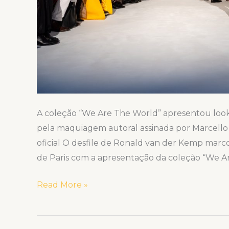
na
Alta-
Costura
de
Paris
A coleção “We Are The World” apresentou loo
pela maquiagem autoral assinada por Marcello
oficial O desfile de Ronald van der Kemp marco
de Paris com a apresentação da coleção “We A
Read More »