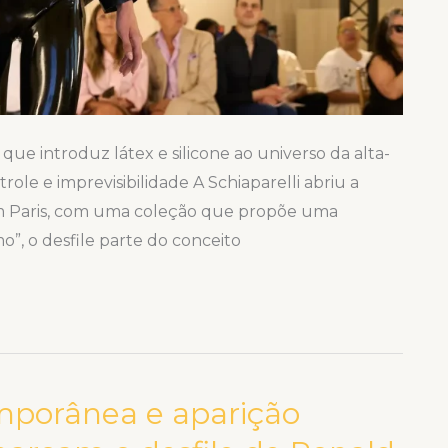
que introduz látex e silicone ao universo da alta-
ole e imprevisibilidade A Schiaparelli abriu a
em Paris, com uma coleção que propõe uma
”, o desfile parte do conceito
porânea e aparição