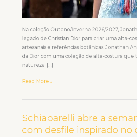
Na coleção Outono/Inverno 2026/2027, Jonath
legado de Christian Dior para criar uma alta-co
artesanais e referências botânicas. Jonathan An
da Dior com uma coleção de alta-costura que 
natureza. […]
Read More »
Schiaparelli abre a sema
Schiaparelli
abre
com desfile inspirado no
a