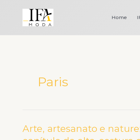
Ir
para
Home
I
o
conteúdo
Paris
Arte, artesanato e natu
Arte,
artesanato