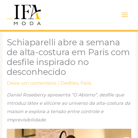
Ir
Main
para
Men
o
conteúdo
Schiaparelli abre a semana
de alta-costura em Paris com
desfile inspirado no
desconhecido
Deixe um comentário
/
Desfiles
,
Paris
Daniel Roseberry apresenta “O Abismo”, desfile que
introduz látex e silicone ao universo da alta-costura da
maison e explora a tensão entre controle e
imprevisibilidade