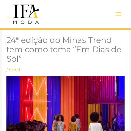
Ir
Main
para
Men
o
conteúdo
24ª edição do Minas Trend
tem como tema “Em Dias de
Sol”
/
Geral