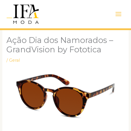
Ir
Main
para
Men
o
conteúdo
Ação Dia dos Namorados –
GrandVision by Fototica
/
Geral