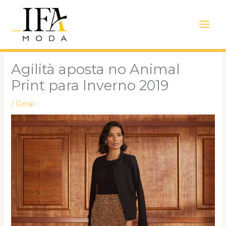
Ir
Main
para
Men
o
conteúdo
Agilità aposta no Animal
Print para Inverno 2019
/
Geral