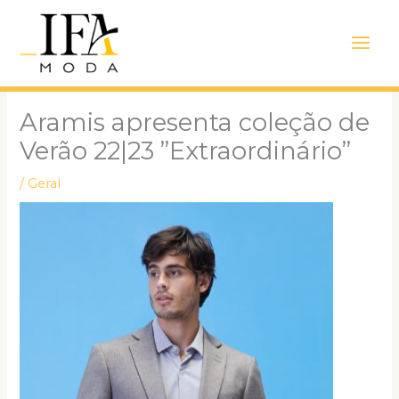
Ir
Main
para
Men
o
conteúdo
Aramis apresenta coleção de
Verão 22|23 ”Extraordinário”
/
Geral