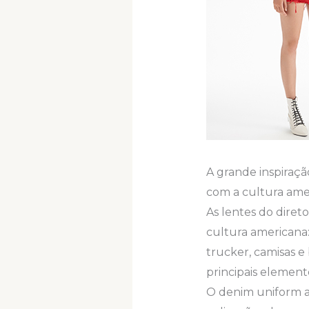
A grande inspiraçã
com a cultura ameri
As lentes do diret
cultura americana:
trucker, camisas 
principais elemen
O denim uniform a