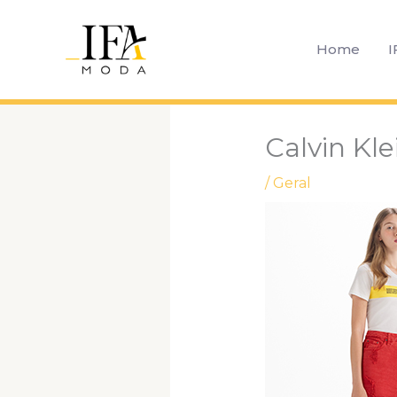
Ir
para
Home
I
o
conteúdo
Calvin Kle
/
Geral