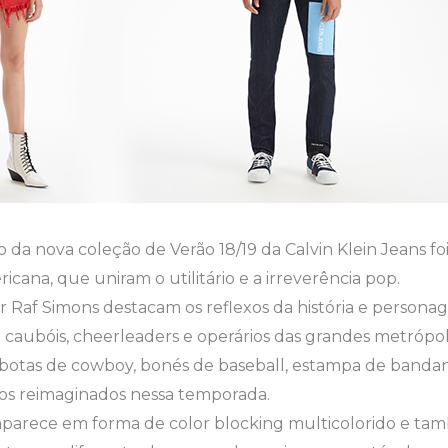
o da nova coleção de Verão 18/19 da Calvin Klein Jeans foi
cana, que uniram o utilitário e a irreverência pop.
or Raf Simons destacam os reflexos da história e personag
 caubóis, cheerleaders e operários das grandes metrópo
e botas de cowboy, bonés de baseball, estampa de banda
tos reimaginados nessa temporada.
parece em forma de color blocking multicolorido e t