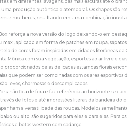
rtes em diferentes lavagens, das mais escuras até o branc
uma produção autêntica e atemporal. Os shapes são re
mens e mulheres, resultando em uma combinação inusita
Box reforça a nova versão do logo deixando-o em desta
 maxi, aplicado em forma de patches em roupa, sapatos 
rtela de cores foram inspiradas em cidades litorâneas da 
ta Mônica com sua vegetação, esportes ao ar livre e dias
o proporcionados pelas delicadas estampas florais enco
 saias que podem ser combinadas com os ares esportivos d
 são leves, charmosas e descomplicadas.
ork não fica de fora e faz referência ao horizonte urban
ravés de fotos e até impressões literais da bandeira do pa
mpanham a versatilidade das roupas. Modelos semelhante
o baixo ou alto, são sugeridos para eles e para elas. Par
clássicos e botas western com cadarço.