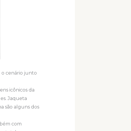
 o cenário junto
ens icônicos da
les. Jaqueta
na são alguns dos
ambém com