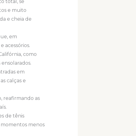
o total, se
tos e muito
da e cheia de
que, em
e acessórios.
Califórnia, como
 ensolarados.
ntradas em
as calças e
o, reafirmando as
ís.
s de tênis
a os momentos menos