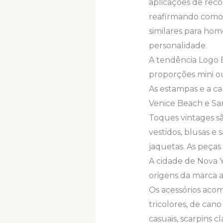
aplicações de reco
reafirmando como 
similares para ho
personalidade.
A tendência Logo 
proporções mini ou
As estampas e a ca
Venice Beach e San
Toques vintages sã
vestidos, blusas e
jaquetas. As peças
A cidade de Nova Y
origens da marca at
Os acessórios aco
tricolores, de can
casuais, scarpins 