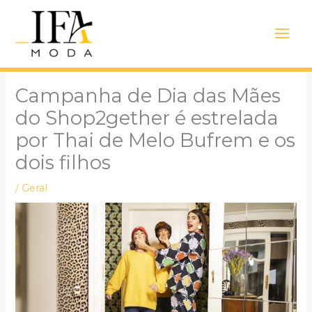
Ir
Main
para
Men
o
conteúdo
Campanha de Dia das Mães
do Shop2gether é estrelada
por Thai de Melo Bufrem e os
dois filhos
/
Geral