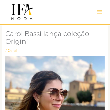
Ir
Main
para
Men
o
conteúdo
Carol Bassi lança coleção
Origini
/
Geral