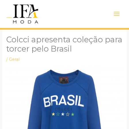
Ir
Main
para
Men
o
conteúdo
Colcci apresenta coleção para
torcer pelo Brasil
/
Geral