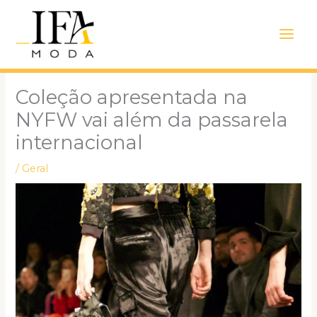
Ir
Main
para
Men
o
conteúdo
Coleção apresentada na
NYFW vai além da passarela
internacional
/
Geral