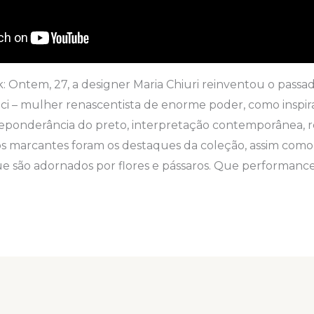
: Ontem, 27, a designer Maria Chiuri reinventou o passa
ci – mulher renascentista de enorme poder, como inspira
preponderância do preto, interpretação contemporânea, 
os marcantes foram os destaques da coleção, assim como
que são adornados por flores e pássaros. Que performance