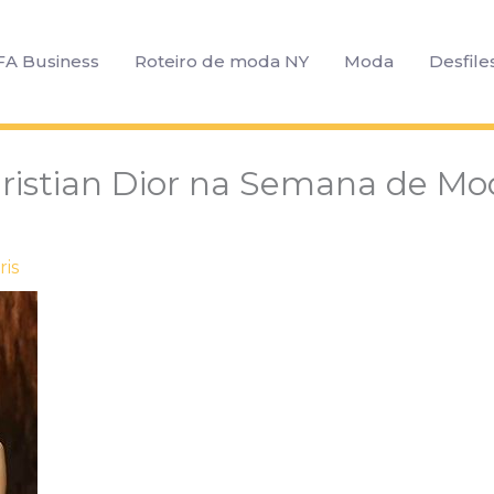
FA Business
Roteiro de moda NY
Moda
Desfile
hristian Dior na Semana de Mo
ris