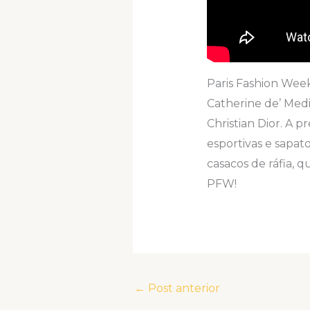
Paris Fashion Week
Catherine de’ Medi
Christian Dior. A 
esportivas e sapat
casacos de ráfia, 
PFW!
←
Post anterior