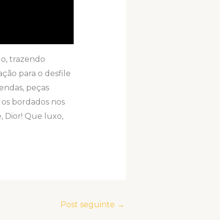
do, trazendo
ção para o desfile
rendas, peças
 os bordados nos
, Dior! Que luxo,
Post seguinte
→