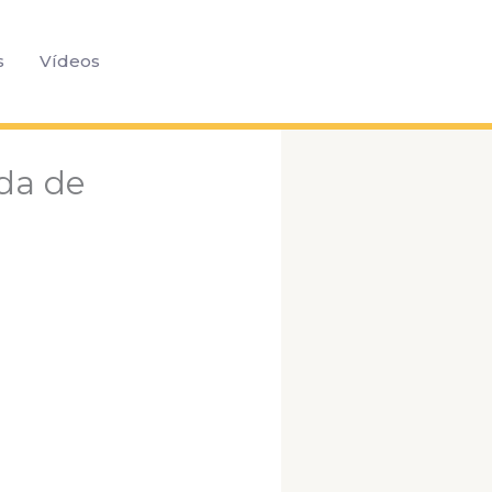
Pesquisar
s
Vídeos
da de