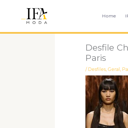
Ir
para
Home
I
o
conteúdo
Desfile C
Paris
/
Desfiles
,
Geral
,
Pa