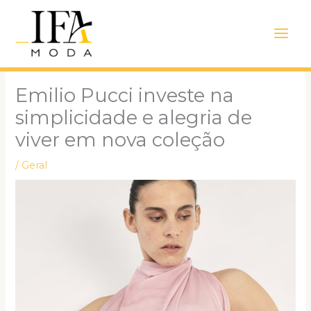
Ir
Main
para
Men
o
conteúdo
Emilio Pucci investe na
simplicidade e alegria de
viver em nova coleção
/
Geral