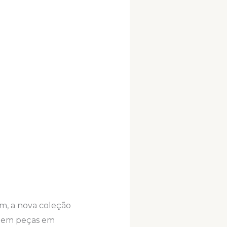
im, a nova coleção
e em peças em