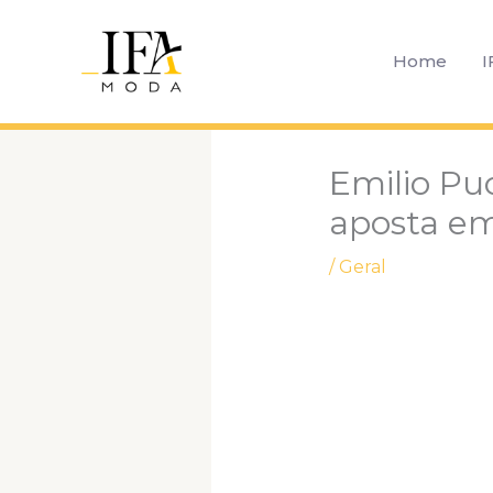
Ir
para
Home
I
o
conteúdo
Emilio Puc
aposta em
/
Geral