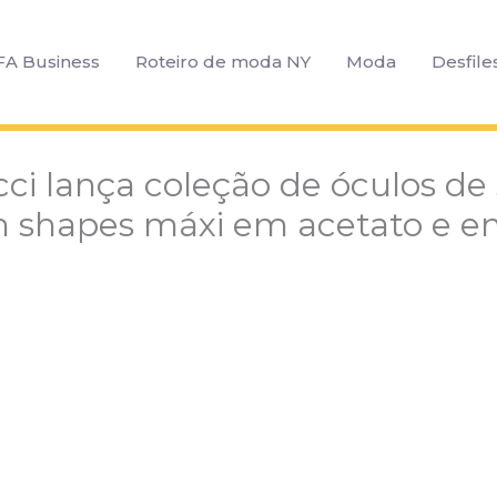
FA Business
Roteiro de moda NY
Moda
Desfile
ci lança coleção de óculos de 
 shapes máxi em acetato e e