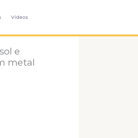
Pesquisar
s
Vídeos
sol e
m metal