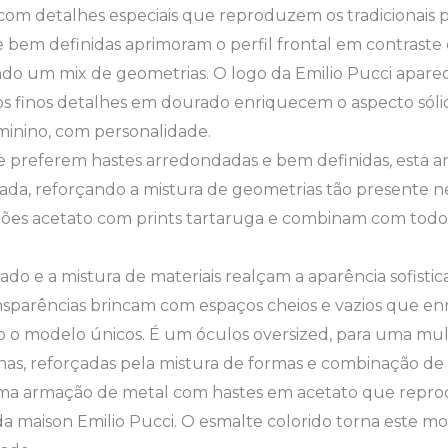
om detalhes especiais que reproduzem os tradicionais pri
 bem definidas aprimoram o perfil frontal em contraste
ndo um mix de geometrias. O logo da Emilio Pucci apare
os finos detalhes em dourado enriquecem o aspecto sóli
inino, com personalidade.
 preferem hastes arredondadas e bem definidas, esta a
da, reforçando a mistura de geometrias tão presente ne
es acetato com prints tartaruga e combinam com todos 
o e a mistura de materiais realçam a aparência sofistic
ansparências brincam com espaços cheios e vazios que e
o o modelo únicos. É um óculos oversized, para uma mul
s, reforçadas pela mistura de formas e combinação de m
ma armação de metal com hastes em acetato que repr
s da maison Emilio Pucci. O esmalte colorido torna este mo