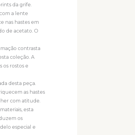
nts da grife.
 com a lente
ce nas hastes em
do de acetato. O
rmação contrasta
sta coleção. A
os rostos e
ada desta peça.
nriquecem as hastes
her com atitude.
ateriais, esta
oduzem os
delo especial e