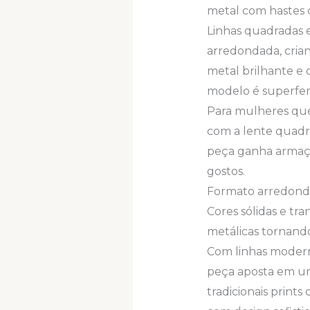
metal com hastes c
Linhas quadradas e
arredondada, cria
metal brilhante e 
modelo é superfem
Para mulheres que
com a lente quadra
peça ganha armaçõ
gostos.
Formato arredondad
Cores sólidas e tr
metálicas tornand
Com linhas moderna
peça aposta em u
tradicionais print