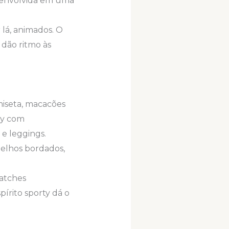
 envolvida em uma
 lá, animados. O
 dão ritmo às
miseta, macacões
sey com
e leggings.
pelhos bordados,
patches
írito sporty dá o