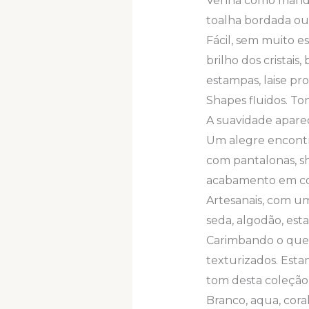
Venha como manda 
toalha bordada ou 
Fácil, sem muito es
brilho dos cristai
estampas, laise pro
Shapes fluidos. To
A suavidade aparec
Um alegre encontro
com pantalonas, sh
acabamento em cour
Artesanais, com um
seda, algodão, est
Carimbando o que é
texturizados. Esta
tom desta coleção
Branco, aqua, coral