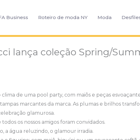
FA Business
Roteiro de moda NY
Moda
Desfile
cci lança coleção Spring/Sum
o clima de uma pool party, com maiôs e peças esvoaçant
estampas marcantes da marca. As plumas e brilhos transf
celebração glamurosa.
 todos os nossos amigos foram convidados.
o, a água reluzindo, o glamour irradia.