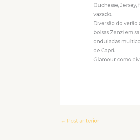
Duchesse, Jersey, f
vazado.
Diversão do verão 
bolsas Zenzi em sa
onduladas multicol
de Capri.
Glamour como diver
←
Post anterior