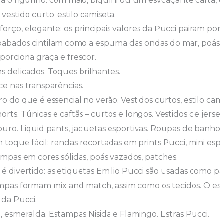
o figurino: com maiô, biquíni ou um esvoaçante caftã,
vestido curto, estilo camiseta.
forço, elegante: os principais valores da Pucci pairam por
s, babados cintilam como a espuma das ondas do mar, poás
porciona graça e frescor.
ns delicados. Toques brilhantes.
e nas transparências.
 do que é essencial no verão. Vestidos curtos, estilo ca
orts. Túnicas e caftãs – curtos e longos. Vestidos de jer
o. Liquid pants, jaquetas esportivas. Roupas de banho 
 toque fácil: rendas recortadas em prints Pucci, mini es
ampas em cores sólidas, poás vazados, patches.
 divertido: as etiquetas Emilio Pucci são usadas como 
mpas formam mix and match, assim como os tecidos. O esp
 da Pucci.
, esmeralda. Estampas Nisida e Flamingo. Listras Pucci.