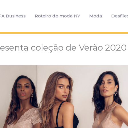
FA Business
Roteiro de moda NY
Moda
Desfile
senta coleção de Verão 2020