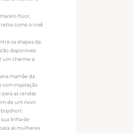
marelo flúor,
scretos como o rosê
entre os shapes da
tão disponíveis
raz um charme a
gana mamãe da
e com inspiração
 para as rendas
além de um novo
 boyshort.
 sua linha de
para as mulheres