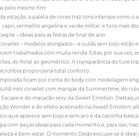
as pelo mesmo fim!
da estação, a paleta de cores traz tons intensos como o a
l capri, vermelho angelina e verde militar; e tons mais di
agne – ideais para as festas de final de ano.
i corselet – modelos alongados – e sutiãs sem bojo estão 
em trabalhados com muita renda. Estas, por sua vez, es
ões, do floral ao geométrico. A transparência do tule t
icrofibra proporciona total conforto.
temporada ficam por conta do body com modelagem en
 sutiã mini corselet com mangas da Summertime, do rob
o Escape e do macacão sexy da Sweet Emotion. Destaque
eção Wonder e do efeito acetinado na Sweet Emotion, 
co que aparece sem bojo e sem aro e da calcinha básica
 com peças ideais para cada momento e, para isso, traz
eleza e bem-estar. O momento Despreocupe-se é ideal 