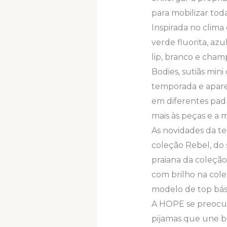
para mobilizar tod
Inspirada no clima 
verde fluorita, azu
lip, branco e champ
Bodies, sutiãs min
temporada e aparec
em diferentes padr
mais às peças e a m
As novidades da 
coleção Rebel, do
praiana da coleçã
com brilho na col
modelo de top bási
A HOPE se preocupa
pijamas que une b