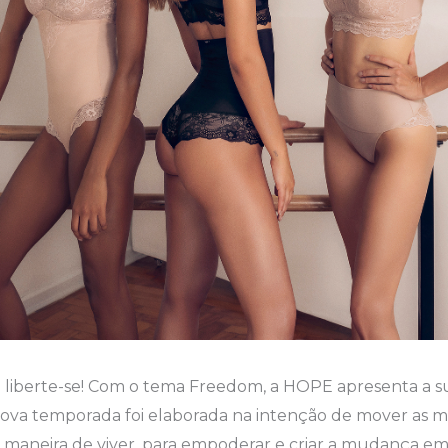
 liberte-se! Com o tema Freedom, a HOPE apresenta a s
nova temporada foi elaborada na intenção de mover as m
a maneira de viver, para empoderar e criar a mudança e