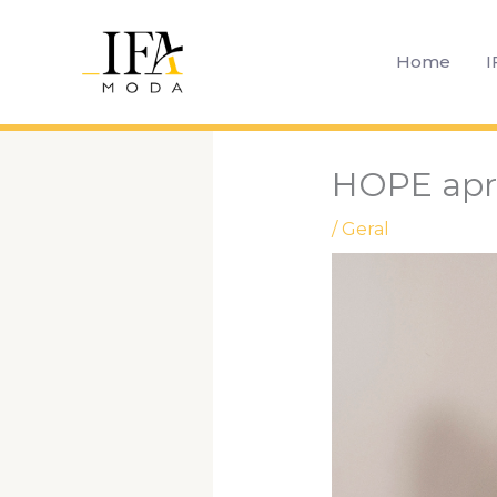
Ir
para
Home
I
o
conteúdo
HOPE apre
/
Geral