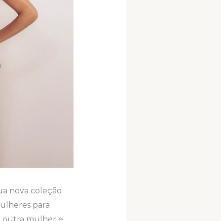
ua nova coleção
ulheres para
m outra mulher e