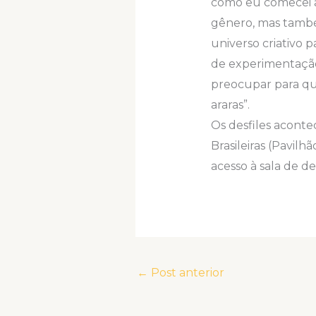
como eu comecei a
gênero, mas també
universo criativo 
de experimentação
preocupar para qu
araras”.
Os desfiles aconte
Brasileiras (Pavil
acesso à sala de de
←
Post anterior