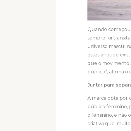
Quando começou a 
sempre foi transit
universo masculin
esses anos de exis
que o movimento s
público”, afirma o
Juntar para separ
A marca opta por d
público feminino,
o feminino, e não 
criativa que, muit