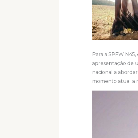
Para a SPFW N45, o
apresentação de u
nacional a abordar
momento atual a n