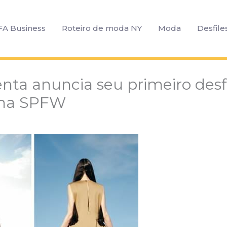
FA Business
Roteiro de moda NY
Moda
Desfile
nta anuncia seu primeiro desf
 na SPFW