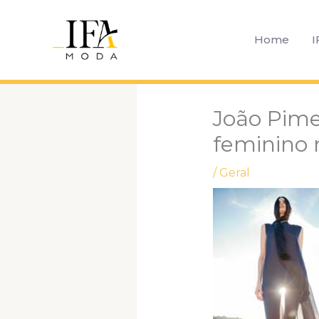
Ir
para
Home
I
o
conteúdo
João Pime
feminino
/
Geral