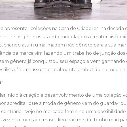
apresentar coleções na Casa de Criadores, na década de
ar entre os gêneros usando modelagens e materiais femin
o, criando assim uma imagem não gênero para a sua mar
tência da marca vim fazendo um trabalho de junção dos g
em gênero já conquistou seu espaço e vem ganhando c
 estilista, “é um assunto totalmente embutido na moda e 
ar
ar início à criação e desenvolvimento de uma coleção vo
 por acreditar que a moda de gênero vem do guarda-rou
o contrário. “Vejo no mercado feminino uma possibilidad
as vezes, o mercado masculino não me dá. Tenho mão para