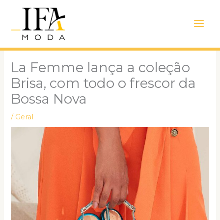
Ir
Main
para
Men
o
conteúdo
La Femme lança a coleção
Brisa, com todo o frescor da
Bossa Nova
/
Geral