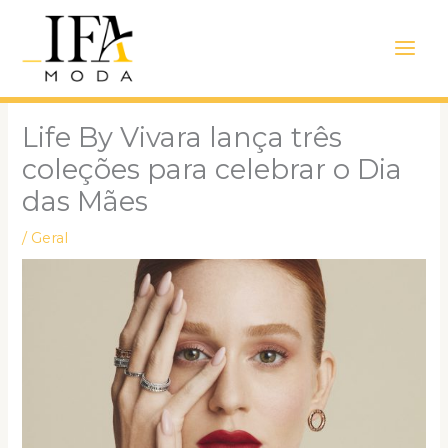
Ir
Main
para
Men
o
conteúdo
Life By Vivara lança três
coleções para celebrar o Dia
das Mães
/
Geral