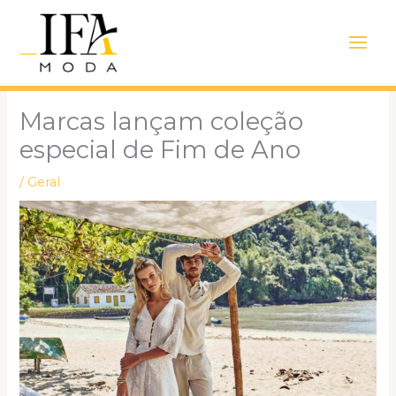
Ir
Main
para
Men
o
conteúdo
Marcas lançam coleção
especial de Fim de Ano
/
Geral