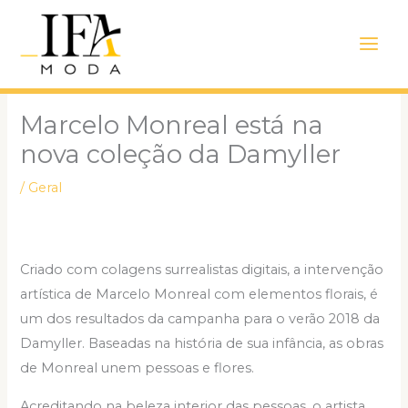
Ir
Main
para
Men
o
conteúdo
Marcelo Monreal está na
nova coleção da Damyller
/
Geral
Criado com colagens surrealistas digitais, a intervenção
artística de Marcelo Monreal com elementos florais, é
um dos resultados da campanha para o verão 2018 da
Damyller. Baseadas na história de sua infância, as obras
de Monreal unem pessoas e flores.
Acreditando na beleza interior das pessoas, o artista