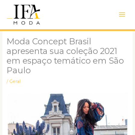
Ir
Main
para
Men
o
conteúdo
Moda Concept Brasil
apresenta sua coleção 2021
em espaço temático em São
Paulo
/
Geral