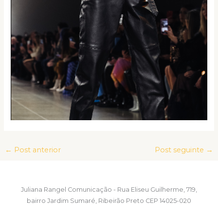
←
Post anterior
Post seguinte
→
Juliana Rangel Comunicação - Rua Eliseu Guilherme, 719,
bairro Jardim Sumaré, Ribeirão Preto CEP 14025-020