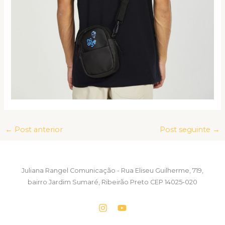
←
Post anterior
Post seguinte
→
Juliana Rangel Comunicação - Rua Eliseu Guilherme, 719,
bairro Jardim Sumaré, Ribeirão Preto CEP 14025-020