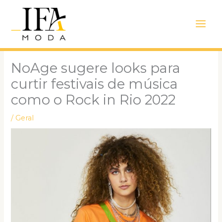
Ir
Main
para
Men
o
conteúdo
NoAge sugere looks para
curtir festivais de música
como o Rock in Rio 2022
/
Geral