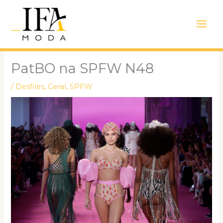
Ir
Main
para
Men
o
conteúdo
PatBO na SPFW N48
/
Desfiles
,
Geral
,
SPFW