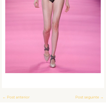
←
Post anterior
Post seguinte
→