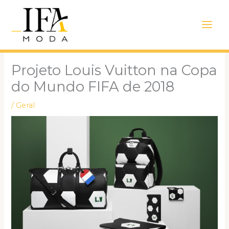
Ir
Main
para
Men
o
conteúdo
Projeto Louis Vuitton na Copa
do Mundo FIFA de 2018
/
Geral