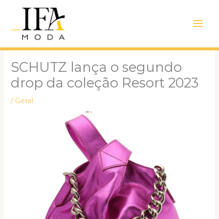
Ir
Main
para
Men
o
conteúdo
SCHUTZ lança o segundo
drop da coleção Resort 2023
/
Geral