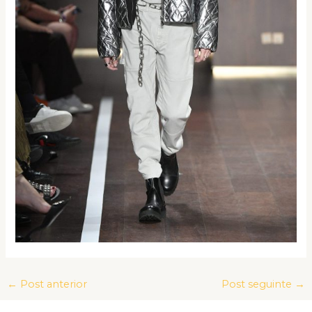
←
Post anterior
Post seguinte
→