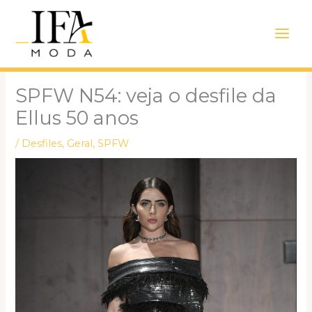
Ir
Main
para
Men
o
conteúdo
SPFW N54: veja o desfile da
Ellus 50 anos
/
Desfiles
,
Geral
,
SPFW