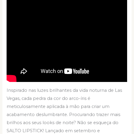
Inspirado nas luzes brilhantes da vida noturna de Las
Vegas, cada pedra da cor do arco-íris é
meticulosamente aplicada à mão para criar um
acabamento deslumbrante. Procurando trazer mais
brilhos aos seus looks de noite? Não se esqueça do
SALTO LIPSTICK! Lançado em setembro e