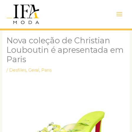
Ir
Main
para
Men
o
conteúdo
Nova coleção de Christian
Louboutin é apresentada em
Paris
/
Desfiles
,
Geral
,
Paris