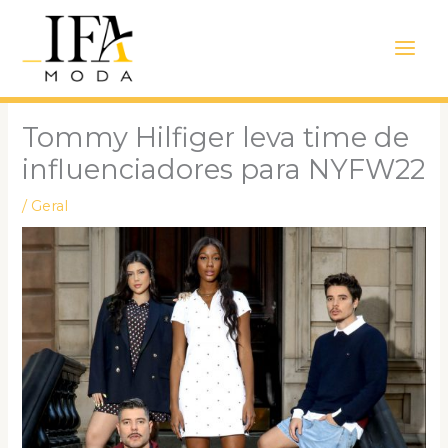
Ir
Main
para
Men
o
conteúdo
Tommy Hilfiger leva time de
influenciadores para NYFW22
/
Geral