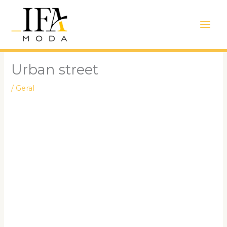
Ir
Main
para
Men
o
conteúdo
Urban street
/
Geral