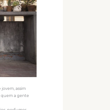
 jovem, assim
e quem a gente
ries, perfumes,