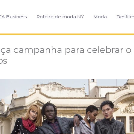
FA Business
Roteiro de moda NY
Moda
Desfile
ança campanha para celebrar o
os