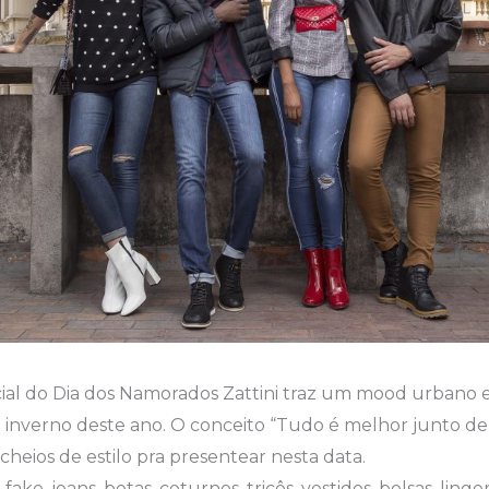
al do Dia dos Namorados Zattini traz um mood urbano e
 inverno deste ano. O conceito “Tudo é melhor junto d
cheios de estilo pra presentear nesta data.
ake, jeans, botas, coturnos, tricôs, vestidos, bolsas, linge