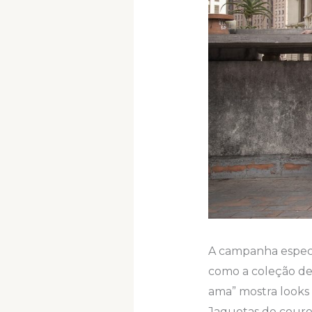
A campanha especi
como a coleção de
ama” mostra looks 
Jaquetas de couro f