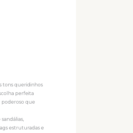
s tons queridinhos
scolha perfeita
or poderoso que
 sandálias,
 bags estruturadas e