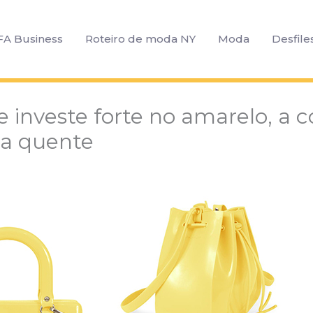
FA Business
Roteiro de moda NY
Moda
Desfile
ie investe forte no amarelo, a c
a quente