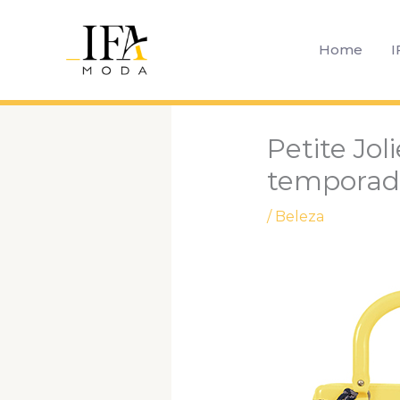
Ir
para
Home
I
o
conteúdo
Petite Jol
temporad
/
Beleza