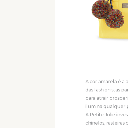
A cor amarela é a 
das fashionistas pa
para atrair prospe
ilumina qualquer 
A Petite Jolie inve
chinelos, rasteiras