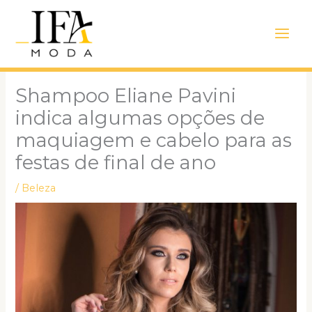
Ir
Main
para
Men
o
conteúdo
Shampoo Eliane Pavini
indica algumas opções de
maquiagem e cabelo para as
festas de final de ano
/
Beleza