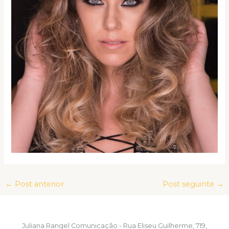
←
Post anterior
Post seguinte
→
Juliana Rangel Comunicação - Rua Eliseu Guilherme, 719,