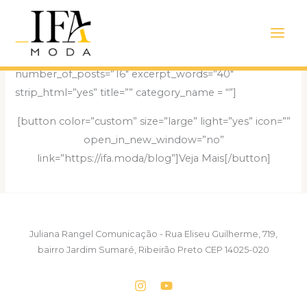
Ir
Main
Página inicial
para
Men
o
[recent_posts number_of_columns=”4″
conteúdo
number_of_posts=”16″ excerpt_words=”40″
strip_html=”yes” title=”” category_name = “”]
[button color=”custom” size=”large” light=”yes” icon=””
open_in_new_window=”no”
link=”https://ifa.moda/blog”]Veja Mais[/button]
Juliana Rangel Comunicação - Rua Eliseu Guilherme, 719,
bairro Jardim Sumaré, Ribeirão Preto CEP 14025-020