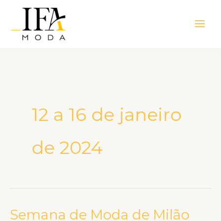
Ir
Main
para
Men
o
conteúdo
12 a 16 de janeiro
de 2024
Semana de Moda de Milão
Semana