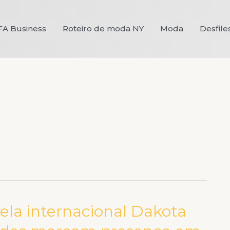
FA Business
Roteiro de moda NY
Moda
Desfile
rela internacional Dakota