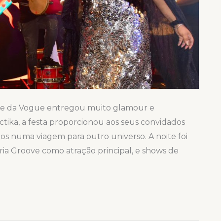
ile da Vogue entregou muito glamour e
ctika, a festa proporcionou aos seus convidados
os numa viagem para outro universo. A noite foi
ia Groove como atração principal, e shows de