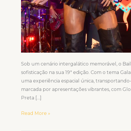
Copacabana
Palace
Sob um cenário intergalático memorável, o Ba
sofisticação na sua 19ª edição. Com o tema Gala
uma experiência espacial única, transportando-
marcada por apresentações vibrantes, com Glor
Preta […]
Read More »