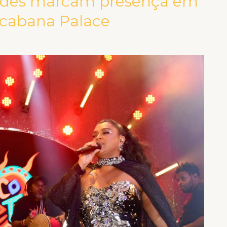
dades marcam presença em
acabana Palace