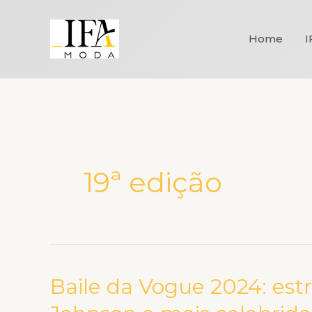
Ir
para
Home
I
o
conteúdo
19ª edição
Baile da Vogue 2024: est
Baile
da