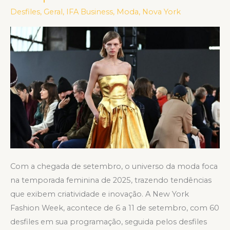
2024:
Desfiles
,
Geral
,
IFA Business
,
Moda
,
Nova York
Confira
o
line-
up
completo
Com a chegada de setembro, o universo da moda foca
na temporada feminina de 2025, trazendo tendências
que exibem criatividade e inovação. A New York
Fashion Week, acontece de 6 a 11 de setembro, com 60
desfiles em sua programação, seguida pelos desfiles