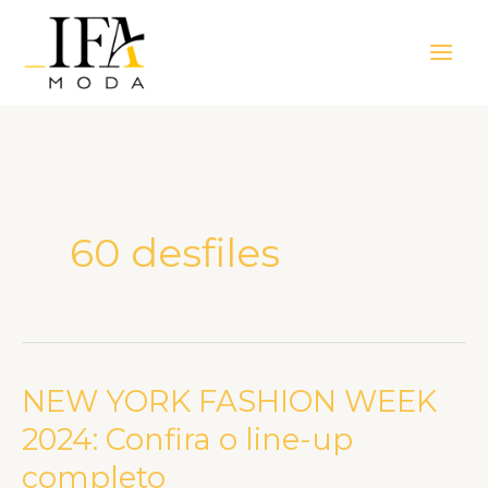
Ir
Main
para
Men
o
conteúdo
60 desfiles
NEW YORK FASHION WEEK
NEW
YORK
2024: Confira o line-up
FASHION
completo
WEEK