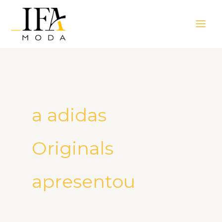
Ir
Main
para
Men
o
conteúdo
a adidas
Originals
apresentou