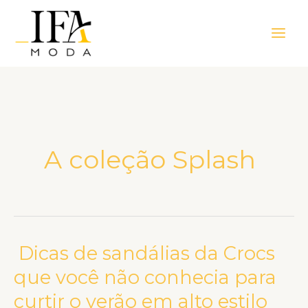
Ir
Main
para
Men
o
conteúdo
A coleção Splash
Dicas de sandálias da Crocs
Dicas
de
que você não conhecia para
sandálias
curtir o verão em alto estilo
da