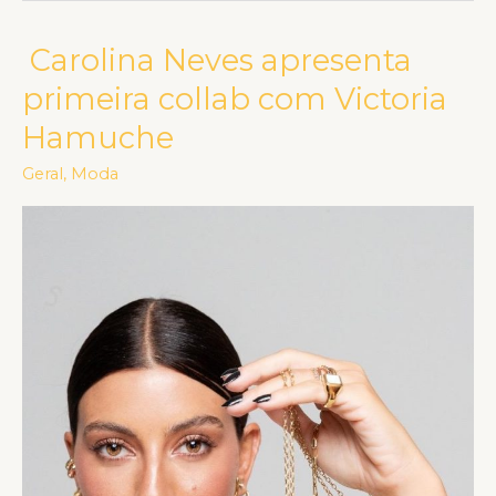
Carolina Neves apresenta
Carolina
Neves
primeira collab com Victoria
apresenta
Hamuche
primeira
collab
Geral
,
Moda
com
Victoria
Hamuche