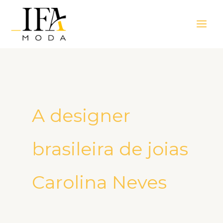
Ir
Main
para
Men
o
conteúdo
A designer
brasileira de joias
Carolina Neves