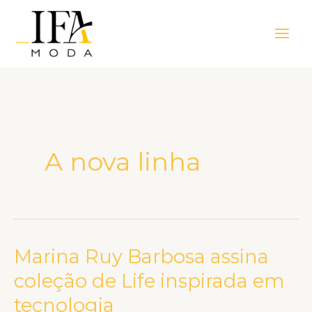
Ir
Main
para
Men
o
conteúdo
A nova linha
Marina Ruy Barbosa assina
Marina
Ruy
coleção de Life inspirada em
Barbosa
tecnologia
assina