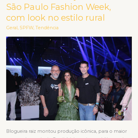
Araújo
São Paulo Fashion Week,
estreia
com look no estilo rural
no
São
Geral
,
SPFW
,
Tendência
Paulo
Fashion
Week,
com
look
no
estilo
rural
Blogueira raiz montou produção icônica, para o maior