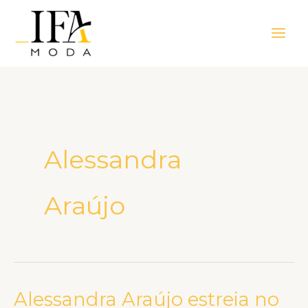
Ir
Main
para
Men
o
conteúdo
Alessandra
Araújo
Alessandra Araújo estreia no
Alessandra