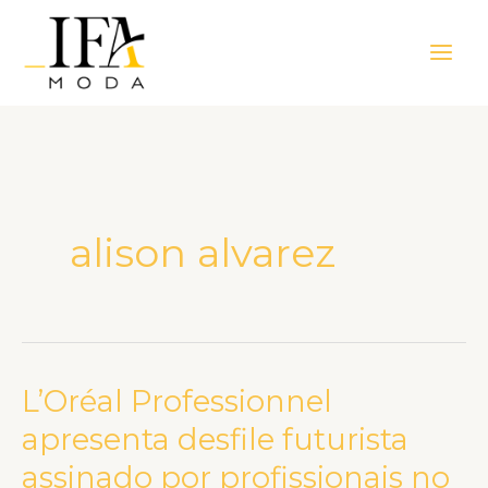
Ir
Main
para
Men
o
conteúdo
alison alvarez
L’Oréal Professionnel
L’Oréal
Professionnel
apresenta desfile futurista
apresenta
assinado por profissionais no
desfile