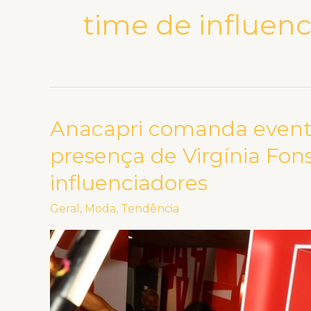
time de influen
Anacapri comanda event
Anacapri
comanda
presença de Virgínia Fo
evento
influenciadores
de
lançamento
Geral
,
Moda
,
Tendência
com
a
presença
de
Virgínia