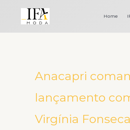
Ir
para
Home
I
o
conteúdo
Anacapri coman
lançamento com
Virgínia Fonsec