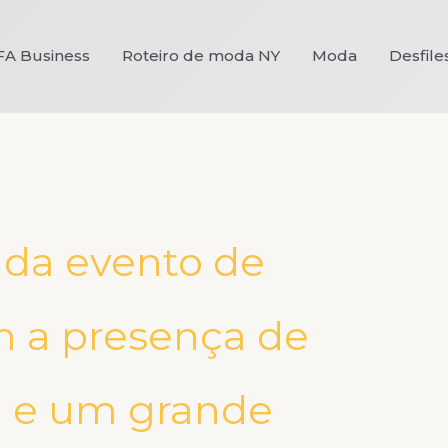
FA Business
Roteiro de moda NY
Moda
Desfile
da evento de
 a presença de
a e um grande