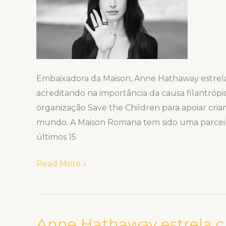
celebram
15
anos
de
uma
parceria
Embaixadora da Maison, Anne Hathaway est
de
acreditando na importância da causa filantrópi
sucesso
organização Save the Children para apoiar cri
com
mundo. A Maison Romana tem sido uma parceira
o
últimos 15
lançamento
de
Read More »
um
novo
colar
Anne Hathaway estrela c
personalizado
Anne