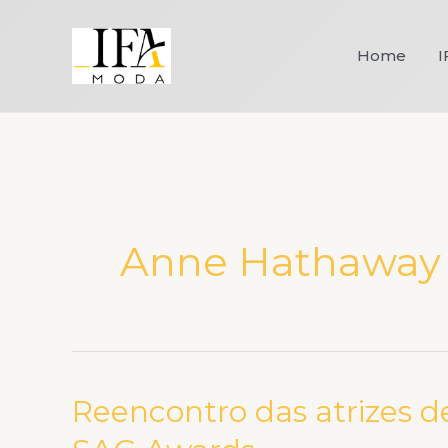
Ir
para
Home
I
o
conteúdo
Anne Hathaway
Reencontro das atrizes d
Reencontro
das