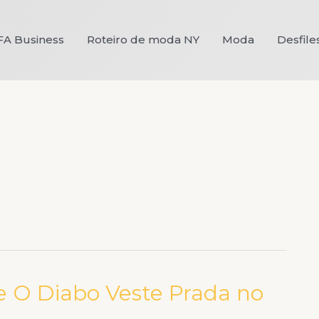
FA Business
Roteiro de moda NY
Moda
Desfile
e O Diabo Veste Prada no