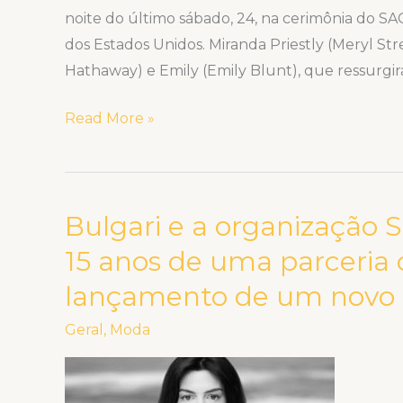
noite do último sábado, 24, na cerimônia do SA
dos Estados Unidos. Miranda Priestly (Meryl St
Hathaway) e Emily (Emily Blunt), que ressurgir
Read More »
Bulgari e a organização 
Bulgari
e
15 anos de uma parceria
a
lançamento de um novo c
organização
Save
Geral
,
Moda
the
Children