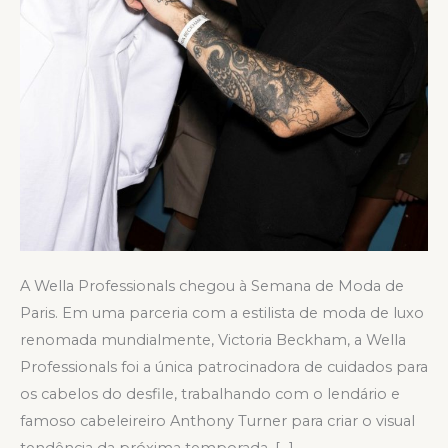
A Wella Professionals chegou à Semana de Moda de
Paris. Em uma parceria com a estilista de moda de luxo
renomada mundialmente, Victoria Beckham, a Wella
Professionals foi a única patrocinadora de cuidados para
os cabelos do desfile, trabalhando com o lendário e
famoso cabeleireiro Anthony Turner para criar o visual
tendência da próxima temporada. […]