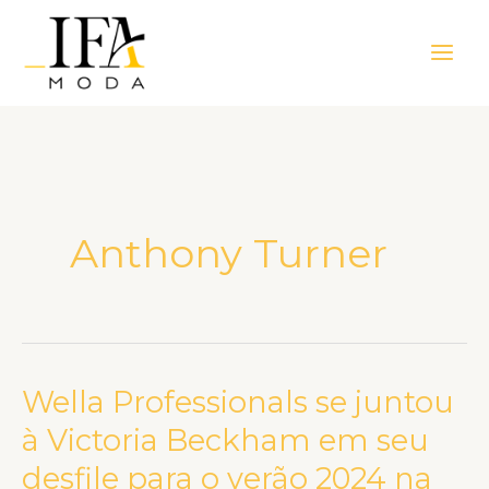
Ir
Main
para
Men
o
conteúdo
Anthony Turner
Wella Professionals se juntou
Wella
Professionals
à Victoria Beckham em seu
se
desfile para o verão 2024 na
juntou