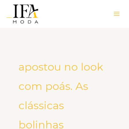
Ir
Main
para
Men
o
conteúdo
apostou no look
com poás. As
clássicas
bolinhas