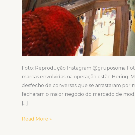
Foto: Reprodução Instagram @gruposoma Fot
marcas envolvidas na operação estão Hering, Ma
desfecho de conversas que se arrastaram por 
fecharam o maior negócio do mercado de moda
[…]
Read More »