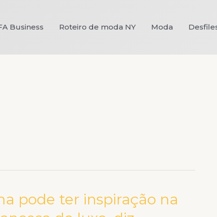
FA Business
Roteiro de moda NY
Moda
Desfile
a pode ter inspiração na