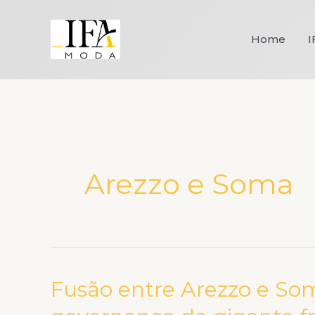
Ir
para
Home
I
o
conteúdo
Arezzo e Soma
Fusão entre Arezzo e Som
Fusão
entre